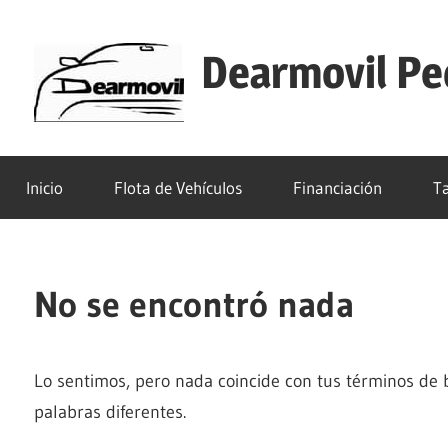
Saltar
al
Dearmovil Pe
contenido
¡¡Dearmovil
Pedroñeras
Inicio
Flota de Vehículos
Financiación
Ta
S.L.U!!
tu
concesionario
de
No se encontró nada
confianza
Lo sentimos, pero nada coincide con tus términos de
palabras diferentes.