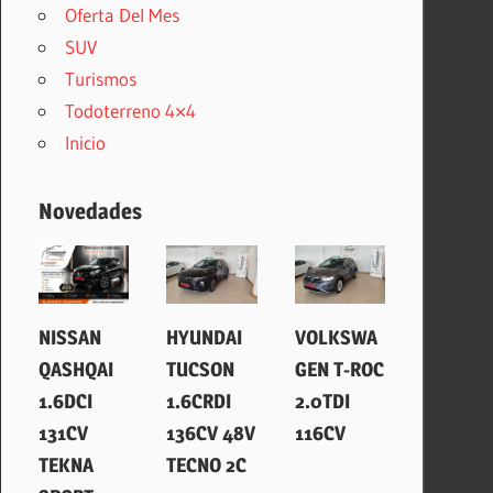
Oferta Del Mes
SUV
Turismos
Todoterreno 4×4
Inicio
Novedades
14 julio, 2026
30 mayo, 2026
28 abril, 2026
NISSAN
HYUNDAI
VOLKSWA
QASHQAI
TUCSON
GEN T-ROC
1.6DCI
1.6CRDI
2.0TDI
131CV
136CV 48V
116CV
TEKNA
TECNO 2C