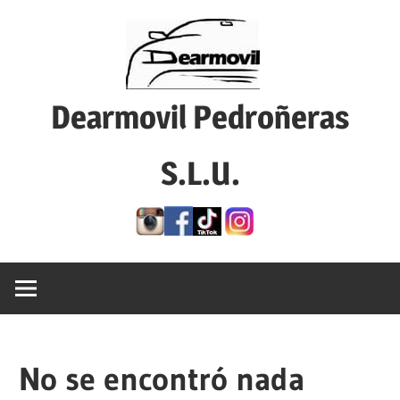
Saltar
al
contenido
Dearmovil Pedroñeras
S.L.U.
¡¡Dearmovil
⠀
Pedroñeras
S.L.U!!
tu
concesionario
de
confianza
No se encontró nada