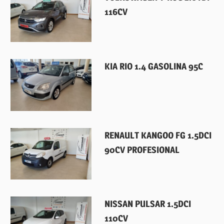
116CV
28 abril, 2026
KIA RIO 1.4 GASOLINA 95C
12 marzo, 2026
RENAULT KANGOO FG 1.5DCI
90CV PROFESIONAL
31 enero, 2026
NISSAN PULSAR 1.5DCI
110CV