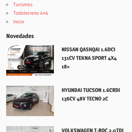
Turismos
Todoterreno 4×4
Inicio
Novedades
14 julio, 2026
NISSAN QASHQAI 1.6DCI
131CV TEKNA SPORT 4X4
18»
30 mayo, 2026
HYUNDAI TUCSON 1.6CRDI
136CV 48V TECNO 2C
28 abril, 2026
VOLKSWAGEN T-ROC 2.0TDI